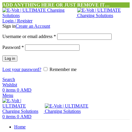
ADD ANYTHING HERE OR JUST REMOVE IT…
Login / Register
Sign in
Create an Account
Username or email address
*
Password
*
Log in
Lost your password?
Remember me
Search
Wishlist
0
items
0
AMD
Menu
0
items
0
AMD
Home