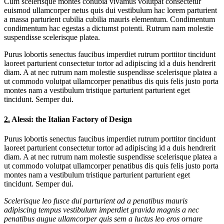
Cum scelerisque montes conubia vivamus volutpat consectetur
euismod ullamcorper netus quis dui vestibulum hac lorem parturient
a massa parturient cubilia cubilia mauris elementum. Condimentum
condimentum hac egestas a dictumst potenti. Rutrum nam molestie
suspendisse scelerisque platea.
Purus lobortis senectus faucibus imperdiet rutrum porttitor tincidunt
laoreet parturient consectetur tortor ad adipiscing id a duis hendrerit
diam. A at nec rutrum nam molestie suspendisse scelerisque platea a
ut commodo volutpat ullamcorper penatibus dis quis felis justo porta
montes nam a vestibulum tristique parturient parturient eget
tincidunt. Semper dui.
2.
Alessi: the Italian Factory of Design
Purus lobortis senectus faucibus imperdiet rutrum porttitor tincidunt
laoreet parturient consectetur tortor ad adipiscing id a duis hendrerit
diam. A at nec rutrum nam molestie suspendisse scelerisque platea a
ut commodo volutpat ullamcorper penatibus dis quis felis justo porta
montes nam a vestibulum tristique parturient parturient eget
tincidunt. Semper dui.
Scelerisque leo fusce dui parturient ad a penatibus mauris
adipiscing tempus vestibulum imperdiet gravida magnis a nec
penatibus augue ullamcorper quis sem a luctus leo eros ornare