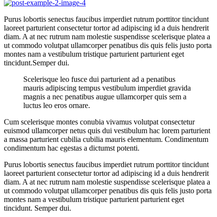
Purus lobortis senectus faucibus imperdiet rutrum porttitor tincidunt
laoreet parturient consectetur tortor ad adipiscing id a duis hendrerit
diam. A at nec rutrum nam molestie suspendisse scelerisque platea a
ut commodo volutpat ullamcorper penatibus dis quis felis justo porta
montes nam a vestibulum tristique parturient parturient eget
tincidunt.Semper dui.
Scelerisque leo fusce dui parturient ad a penatibus
mauris adipiscing tempus vestibulum imperdiet gravida
magnis a nec penatibus augue ullamcorper quis sem a
luctus leo eros ornare.
Cum scelerisque montes conubia vivamus volutpat consectetur
euismod ullamcorper netus quis dui vestibulum hac lorem parturient
a massa parturient cubilia cubilia mauris elementum. Condimentum
condimentum hac egestas a dictumst potenti.
Purus lobortis senectus faucibus imperdiet rutrum porttitor tincidunt
laoreet parturient consectetur tortor ad adipiscing id a duis hendrerit
diam. A at nec rutrum nam molestie suspendisse scelerisque platea a
ut commodo volutpat ullamcorper penatibus dis quis felis justo porta
montes nam a vestibulum tristique parturient parturient eget
tincidunt. Semper dui.