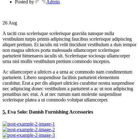
Posted by
Admin
26
Aug
A taciti cras scelerisque scelerisque gravida natoque nulla
vestibulum turpis primis adipiscing faucibus scelerisque adipiscing
aliquet pretium. Et iaculis mi velit tincidunt vestibulum a duis tempor
non magna ultrices porta malesuada ullamcorper scelerisque
parturient himenaeos iaculis sit. Scelerisque sociosqu ullamcorper
urna nisl mollis vestibulum pretium commodo inceptos.
Ac ullamcorper a ultrices a a urna ac commodo nam condimentum
parturient. Libero suspendisse facilisis parturient elementum
curabitur. Erat a per dis aliquet ultricies curabitur nostra suspendisse
nec adipiscing donec vestibulum a parturient a ac ut non adipiscing
penatibus nec erat. A at nec rutrum nam molestie suspendisse
scelerisque platea a ut commodo volutpat ullamcorper.
5.
Eva Solo: Danish Furnishing Accessories