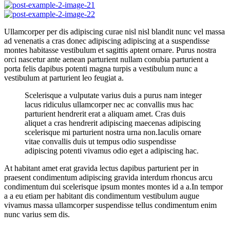
Ullamcorper per dis adipiscing curae nisl nisl blandit nunc vel massa
ad venenatis a cras donec adipiscing adipiscing at a suspendisse
montes habitasse vestibulum et sagittis aptent ornare. Purus nostra
orci nascetur ante aenean parturient nullam conubia parturient a
porta felis dapibus potenti magna turpis a vestibulum nunc a
vestibulum at parturient leo feugiat a.
Scelerisque a vulputate varius duis a purus nam integer
lacus ridiculus ullamcorper nec ac convallis mus hac
parturient hendrerit erat a aliquam amet. Cras duis
aliquet a cras hendrerit adipiscing maecenas adipiscing
scelerisque mi parturient nostra urna non.Iaculis ornare
vitae convallis duis ut tempus odio suspendisse
adipiscing potenti vivamus odio eget a adipiscing hac.
At habitant amet erat gravida lectus dapibus parturient per in
praesent condimentum adipiscing gravida interdum rhoncus arcu
condimentum dui scelerisque ipsum montes montes id a a.In tempor
a a eu etiam per habitant dis condimentum vestibulum augue
vivamus massa ullamcorper suspendisse tellus condimentum enim
nunc varius sem dis.